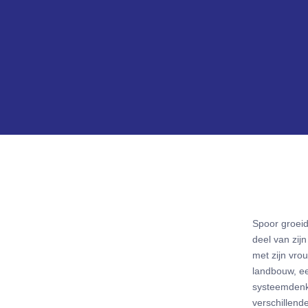
Spoor groeid
deel van zij
met zijn vrou
landbouw, ee
systeemdenke
verschillend