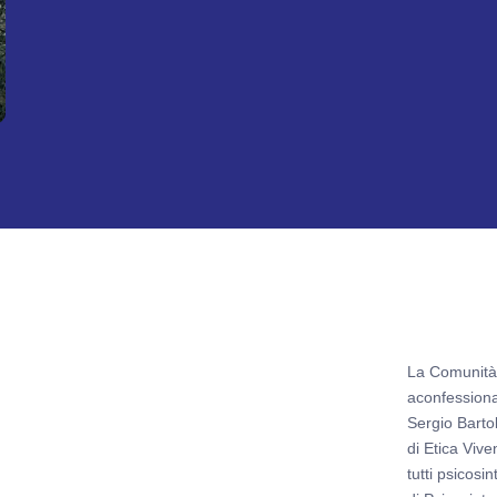
La Comunità 
aconfessional
Sergio Bartol
di Etica Viv
tutti psicosi