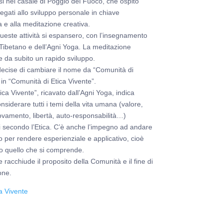
si nel casale di Poggio del Fuoco, che ospitò
legati allo sviluppo personale in chiave
a e alla meditazione creativa.
ueste attività si espansero, con l’insegnamento
Tibetano e dell’Agni Yoga. La meditazione
e da subito un rapido sviluppo.
decise di cambiare il nome da “Comunità di
 in “Comunità di Etica Vivente”.
tica Vivente”, ricavato dall’Agni Yoga, indica
considerare tutti i temi della vita umana (valore,
novamento, libertà, auto-responsabilità…)
i secondo l’Etica. C’è anche l’impegno ad andare
tto per rendere esperienziale e applicativo, cioè
tto quello che si comprende.
racchiude il proposito della Comunità e il fine di
one.
a Vivente