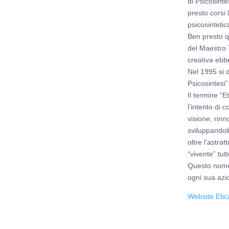
di Psicosinte
presto corsi 
psicosintetic
Ben presto q
del Maestro 
creativa ebb
Nel 1995 si 
Psicosintesi”
Il termine “E
l’intento di 
visione, rin
sviluppandol
oltre l’astra
“vivente” tu
Questo nome 
ogni sua azi
Website Etic