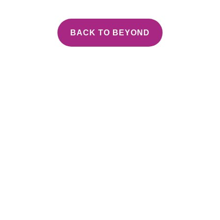
BACK TO BEYOND
Get In Touch!
We welcome questions and comments. Thank you