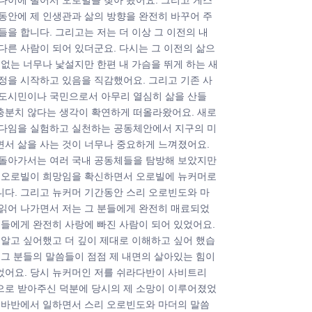
나이에 떨어서 오로빌을 찾아 왔어요. 그리고 게스
동안에 제 인생관과 삶의 방향을 완전히 바꾸어 주
들을 합니다. 그리고는 저는 더 이상 그 이전의 내
다른 사람이 되어 있더군요. 다시는 그 이전의 삶으
 없는 너무나 낯설지만 한편 내 가슴을 뛰게 하는 새
정을 시작하고 있음을 직감했어요. 그리고 기존 사
 도시민이나 국민으로서 아무리 열심히 삶을 산들
충분치 않다는 생각이 확연하게 떠올라왔어요. 새로
러다임을 실험하고 실천하는 공동체안에서 지구의 미
면서 삶을 사는 것이 너무나 중요하게 느껴졌어요.
 돌아가서는 여러 국내 공동체들을 탐방해 보았지만
년 오로빌이 희망임을 확신하면서 오로빌에 뉴커머로
니다. 그리고 뉴커머 기간동안 스리 오로빈도와 마
 읽어 나가면서 저는 그 분들에게 완전히 매료되었
분들에게 완전히 사랑에 빠진 사람이 되어 있었어요.
 알고 싶어했고 더 깊이 제대로 이해하고 싶어 했습
 그 분들의 말씀들이 점점 제 내면의 살아있는 힘이
었어요. 당시 뉴커머인 저를 쉬라다반이 사비트리
으로 받아주신 덕분에 당시의 제 소망이 이루어졌었
리 바반에서 일하면서 스리 오로빈도와 마더의 말씀