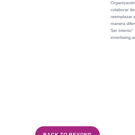
Organización
colaborar d
reemplazar e
manera difer
Ser Interior”
innerbeing.
BACK TO BEYOND